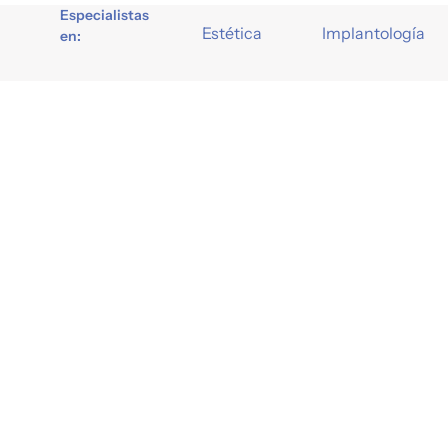
Especialistas
Estética
Implantología
en:
Odontomèdic Girona
C. Río Güell 19 – 17005 Girona
972 48 75 10
info@odontogirona.com
Agente digitalizador: ADS