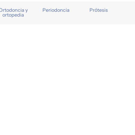
Ortodoncia y
Periodoncia
Prótesis
ortopedia
Tu centro
Odontomédico Girona
o legal
Política de cookies
Política de privacidad
nte gestor: Foster