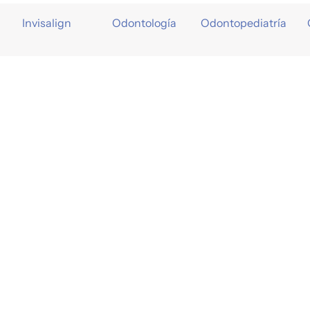
Invisalign
Odontología
Odontopediatría
2026 © Odontomedic Girona
Avis
Age
iònic.
web