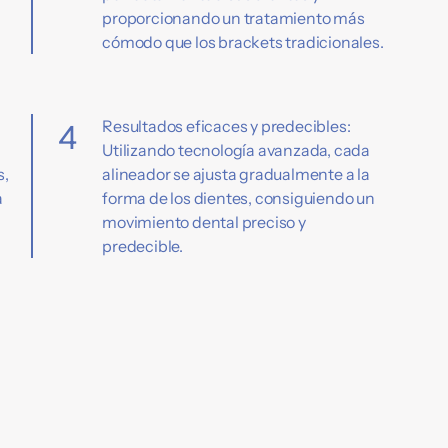
proporcionando un tratamiento más
cómodo que los brackets tradicionales.
Resultados eficaces y predecibles:
4
Utilizando tecnología avanzada, cada
s,
alineador se ajusta gradualmente a la
a
forma de los dientes, consiguiendo un
movimiento dental preciso y
predecible.