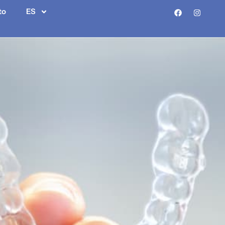
to
ES