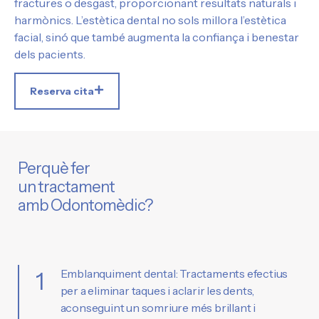
fractures o desgast, proporcionant resultats naturals i
harmònics. L’estètica dental no sols millora l’estètica
facial, sinó que també augmenta la confiança i benestar
dels pacients.
Reserva cita
Perquè fer
un tractament
amb Odontomèdic?
Emblanquiment dental: Tractaments efectius
1
per a eliminar taques i aclarir les dents,
aconseguint un somriure més brillant i